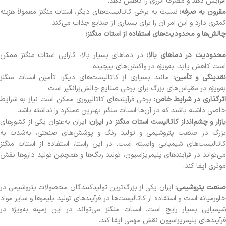
افزایش دهد و مصرف انرژی را کاهش دهد.
قرون به صرفه:
نسبت به برخی کاتالیست‌های دیگر، استات منگنز معمولاً هزینه
کمتری دارد و این امر آن را برای بسیاری از صنایع جذاب می‌کند.
چالش‌ها و محدودیت‌های استفاده از استات منگنز:
حدودیت در دماهای بالا:
در دماهای بسیار بالا، کارایی استات منگنز ممکن
است کاهش یابد، به‌ویژه در واکنش‌های پیچیده.
قدینگی و تأمین:
مانند بسیاری از کاتالیست‌های دیگر، تأمین استات منگنز
به‌ویژه در مقیاس‌های بزرگ برای برخی صنایع چالش‌برانگیز است.
اثرگذاری در شرایط خاص:
برخی فرآیندهای کاتالیزوری ممکن است نیاز به شرایط
خاصی داشته باشند که در آن‌ها استات منگنز بهترین عملکرد را نداشته باشد.
ازار و چشم‌انداز کاتالیست استات منگنز در ایران:
ایران به‌عنوان یکی از کشورهای
بزرگ در صنعت پتروشیمی و تولید رنگ و پوشش‌های صنعتی، به‌شدت به
کاتالیست‌های شیمیایی وابسته است. در این راستا، استفاده از استات منگنز
می‌تواند در فرآیندهای پلیمریزاسیون، تولید رنگ‌ها و همچنین تولید داروها نقش
موثری ایفا کند.
نعت پتروشیمی:
ایران یکی از بزرگ‌ترین تولیدکنندگان محصولات پتروشیمی در
خاورمیانه است و استفاده از کاتالیست‌ها در فرآیندهای تولید پلیمرها و سایر مواد
شیمیایی بسیار رایج است. استات منگنز می‌تواند در این زمینه به‌ویژه در
فرآیندهای پلیمریزاسیون نقش مهمی ایفا کند.