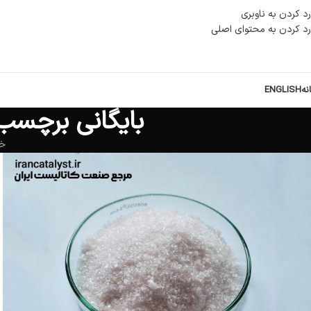
رد کردن به ناوبری
رد کردن به محتوای اصلی
نه
ENGLISH
بایگانی برچسب ها: cetate catalyst
خا