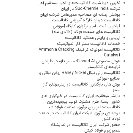
آخرین دیتا شیت کاتالیست‌های احیا مستقیم آهن
شرکت Sud-Chemie India در ایران
پوشش رسانه ای مصاحبه مدیرعامل شرکت ایران
کاتالیست درباره کارگاه آموزشی کاتالیست
فراخوان ثبت نام و برگزاری کارگاه آموزشی
کاتالیست های صنعت فولاد (18دی ماه)
ارزیابی و پایش عملکرد کاتالیست
خدمات کاتالیست سنتز گاز اندوترمیک
کاتالیست آمونیاک کراکینگ Ammonia Cracking
Catalyst
هوش مصنوعی Closed AI؛ مسیر تازه در طراحی
فرآیندهای کاتالیستی
کاتالیست رانی نیکل Raney Nickel روغن نباتی و
صنایع خوراکی
روش های بارگذاری کاتالیست در ریفرمرهای گاز
سنتز
بازنشر موفقیت ایران کاتالیست در خبرگزاری های
کشور؛ ایسنا: طرح مشترک تولید پیچیده‌ترین
کاتالیست‌ها برترین نوآوری صنعت فولاد شد
درخشش نوآوری شرکت ایران کاتالیست در صنعت
فولاد کشور
حضور شرکت ایران کاتالیست در نمایشگاه
سمپوزیوم فولاد کیش