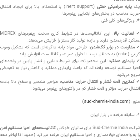
ک
پایه سرامیکی خنثی
(inert support) با استحکام بالا برای ایجاد انتقال
حرارت مناسب در بخش‌های ابتدایی ریفرمرها.
📌 ویژگی‌های کلی فنی
✔
فعالیت بالا
: این کاتالیست‌ها در شرایط کاری سخت ریفرمرهای MIDREX
عملکرد قدرتمندی دارند و بازده تولید گاز سنتز را افزایش می‌دهند.
✔
مقاومت در برابر کک‌شدن
: طراحی مواد پایه به‌گونه‌ای است که تشکیل رسوب
کربنی (coke) به حداقل برسد تا طول عمر عمر کاتالیست افزایش یابد.
✔
پایداری عملکرد
: این محصولات برای شرایط دمایی و فشار پایین در واحدهای
احیا مستقیم توسعه یافته‌اند که باعث پایداری عملکرد و کاهش نیاز به تعویض
سریع می‌شود.
✔
کمترین افت فشار و انتقال حرارت مناسب
: طراحی هندسی و سطح بالا باعث
انتقال حرارت مؤثر و افت فشار کم در راکتورهای ریفرمر می‌شود.
منبع: (
sud-chemie-india.com
)
📌 سابقه عرضه در بازار ایران
شرکت Sud-Chemie India برای سالیان طولانی
کاتالیست‌های احیا مستقیم آهن
را به واحدهای فولادسازی و احیا مستقیم ایران عرضه می‌کرد (حدودا تا اواخر دهه