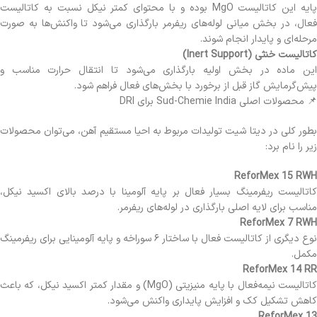
پایه این کاتالیست MgO بوده و با محتوای کمتر نیکل نسبت به کاتالیست
فعال، در بخش میانی لوله‌های ریفرمر بارگذاری می‌شود تا واکنش‌ها به صورت
مرحله‌ای و پایدار انجام شوند.
کاتالیست خنثی (Inert Support)
این ماده در بخش اولیه بارگذاری می‌شود تا انتقال حرارت مناسب و
پیش‌گرمایش گاز قبل از برخورد با بخش‌های فعال فراهم شود.
📌 محصولات اصلی Sud-Chemie India برای DRI
بطور کلی در دیتا شیت تولیدات مربوط به احیا مستقیم آهن، می‌توان محصولات
زیر را نام برد:
ReforMex 15 RWH
کاتالیست ریفرمینگ بسیار فعال بر پایه آلومینا با درصد بالای اکسید نیکل،
مناسب برای لایه اصلی بارگذاری در لوله‌های ریفرمر.
ReforMex 7 RWH
نوع دیگری از کاتالیست فعال با ساختار ۶ سوراخه و پایه آلومینایی برای ریفرمینگ
مکمل.
ReforMex 14 RR
کاتالیست نیمه‌فعال با پایه منیزیتی (MgO) و مقدار کمتر اکسید نیکل، که باعث
کاهش تشکیل کک و افزایش پایداری واکنش می‌شود.
ReforMex 13