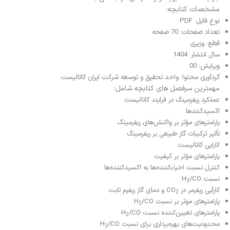
مشخصات کتابچه:
نوع فایل: PDF
تعداد صفحات: 70 صفحه
قطع: وزیری
سال انتشار: 1404
ویرایش: 00
گردآوری محتوا: واحد تحقیق و توسعه شرکت ایران کاتالیست
مهمترین سرفصل های کتابچه شامل:
عملکرد ریفرمینگ در فرایند کاتالیست
اکسیدکنندها
پارامترهای مؤثر بر واکنش‌های ریفرمینگ
تأثیر ترکیبات گاز طبیعی بر ریفرمینگ
کارایی کاتالیست
پارامترهای مؤثر بر کیفیت
کنترل نسبت احیاءکننده‌ها به اکسیدکننده‌ها
نسبت H
/CO
2
کارآیی ریفرمر در CO
و دمای گاز ریفرم ثابت
2
پارامترهای موثر بر نسبت H
/CO
2
پارامترهای تعیین‌کننده نسبت H
/CO
2
محدودیت‌های بهره‌برداری برای نسبت H
/CO
2