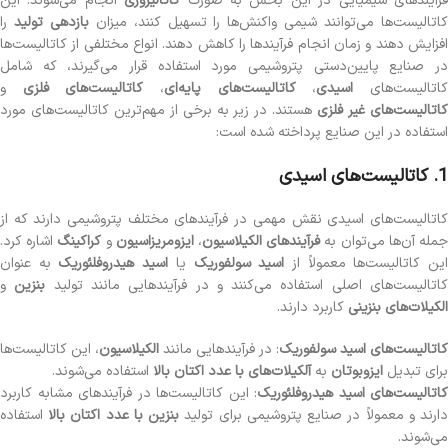
رآیندهای شیمیایی در این بخش به صورت
کاتالیزوری
انجام می‌شوند. این
اتالیست‌ها می‌توانند شیمی واکنش‌ها را تسهیل کنند، میزان
بازدهی تولید
را
افزایش دهند و زمان انجام فرآیندها را کاهش دهند. انواع مختلفی از کاتالیست‌ها
در صنایع پایین‌دستی پتروشیمی مورد استفاده قرار می‌گیرند، که شامل
اتالیست‌های
اسیدی
،
کاتالیست‌های پایه‌ای
،
کاتالیست‌های فلزی
و
اتالیست‌های غیر فلزی
هستند. در زیر به برخی از مهم‌ترین کاتالیست‌های مورد
استفاده در این صنایع پرداخته شده است:
1. کاتالیست‌های اسیدی
کاتالیست‌های اسیدی نقش مهمی در فرآیندهای مختلف پتروشیمی دارند که از
مله آن‌ها می‌توان به
فرآیندهای الکیلاسیون
،
ایزومریزاسیون
و
کراکینگ
اشاره کرد.
ین کاتالیست‌ها معمولاً از
اسید سولفوریک
یا
اسید هیدروفلئوریک
به عنوان
اتالیست‌های اصلی استفاده می‌کنند و در فرآیندهایی مانند تولید
بنزین
و
الکیلات‌های بنزینی
کاربرد دارند.
کاتالیست‌های اسید سولفوریک
: در فرآیندهایی مانند
الکیلاسیون
، این کاتالیست‌ها
برای تبدیل
ایزوبوتان
به
آلکیلات‌های با عدد اکتان بالا
استفاده می‌شوند.
کاتالیست‌های اسید هیدروفلئوریک
: این کاتالیست‌ها در فرآیندهای مشابه کاربرد
ارند و معمولاً در صنایع پتروشیمی برای تولید
بنزین با عدد اکتان بالا
استفاده
می‌شوند.