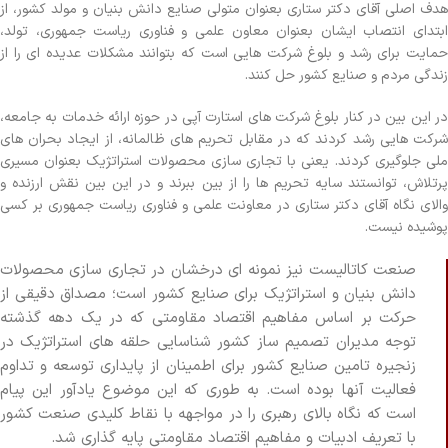
هدف اصلی آقای دکتر ستاری بعنوان متولی صنایع دانش بنیان و مولد کشور، از
ابتدای انتصاب ایشان بعنوان معاون علمی و فناوری ریاست جمهوری، تولد،
حمایت برای رشد و بلوغ شرکت هایی است که بتوانند مشکلات عدیده ای را از
زندگی مردم و صنایع کشور حل کنند.
در این بین در کنار بلوغ شرکت های استارت آپی در حوزه ارائه خدمات به جامعه،
شرکت هایی رشد کردند که در مقابل تحریم های ظالمانه، از ایجاد بحران های
ملی جلوگیری کردند. یعنی با تجاری سازی محصولات استراتژیک بعنوان مسیری
پرتلاش، توانستند سایه تحریم ها را از بین ببرند و در این بین نقش ارزنده و
والای نگاه آقای دکتر ستاری در معاونت علمی و فناوری ریاست جمهوری بر کسی
پوشیده نیست.
صنعت کاتالیست نیز نمونه ای درخشان در تجاری سازی محصولات
دانش بنیان و استراتژیک برای صنایع کشور است؛ مصداق دقیقی از
حرکت بر اساس مفاهیم اقتصاد مقاومتی که در یک دهه گذشته
توجه مدیران تصمیم ساز کشور شناسایی حلقه های استراتژیک در
زنجیره تامین صنایع کشور برای اطمینان از پایداری توسعه و تداوم
فعالیت آنها بوده است. به طوری که این موضوع یادآور این پیام
است که نگاه بالای رهبری را در مواجهه با نقاط کلیدی صنعت کشور
با تعریف ادبیات و مفاهیم اقتصاد مقاومتی پایه گذاری شد.