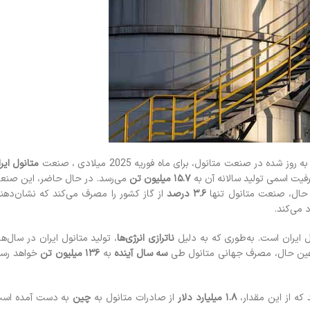
ر صنعت متانول، برای ماه فوریه 2025 میلادی ، صنعت
متانول ایر
فیت اسمی تولید سالانه آن به
۱۵.۷ میلیون تن
می‌رسد. در حال حاضر، این صنع
ن حال، صنعت متانول تنها
۳.۶ درصد
از گاز کشور را مصرف می‌کند که نشان‌دهن
 می‌کند.
ل ایران است. به‌طوری که به دلیل
ناترازی انرژی‌ها
، تولید متانول ایران در سال‌ه
 عین حال، مصرف جهانی متانول طی
سه سال آینده
به
۱۳۶ میلیون تن
خواهد رسی
 که از این مقدار،
۱.۸ میلیارد دلار
از صادرات متانول به
چین
به دست آمده است