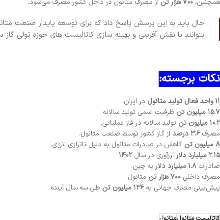
همچنین،
۷۰۰ هزار تن
از مصرف متانول در داخل کشور مصرف می‌شود.
حال باید به این پرسش پاسخ داد که برای توسعه پایدار صنعت متانو
بتوانند با نقش آفرینی و بهینه سازی کاتالیست های حوزه تولی گاز سن
نکات برجسته:
۱۱ واحد فعال تولید متانول
در ایران.
۱۵.۷ میلیون تن
ظرفیت اسمی تولید سالانه.
۱۰.۲ میلیون تن
تولید سالانه در فاز عملیاتی.
مصرف
۳.۶ درصد
از گاز کشور توسط صنعت متانول.
۸ میلیون تن
کاهش در صادرات متانول به دلیل ناترازی انرژی.
۲.۱۵ میلیارد دلار
ارزآوری در سال
۱۴۰۲
.
صادرات
۱.۸ میلیارد دلار
به چین.
مصرف داخلی
۷۰۰ هزار تن
متانول.
پیش‌بینی مصرف جهانی به
۱۳۶ میلیون تن
طی سه سال آینده.
کاتالیست متانول
متانول