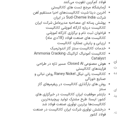
فولاد کم‌کربن تقویت می‌کنند
آزمایشگاه مرجع تست های کاتالیستی
آخرین دیتا شیت کاتالیست‌های احیا مستقیم آهن
شرکت Sud-Chemie India در ایران
پوشش رسانه ای مصاحبه مدیرعامل شرکت ایران
کاتالیست درباره کارگاه آموزشی کاتالیست
فراخوان ثبت نام و برگزاری کارگاه آموزشی
کاتالیست های صنعت فولاد (18دی ماه)
ارزیابی و پایش عملکرد کاتالیست
خدمات کاتالیست سنتز گاز اندوترمیک
کاتالیست آمونیاک کراکینگ Ammonia Cracking
Catalyst
ان
هوش مصنوعی Closed AI؛ مسیر تازه در طراحی
ت
فرآیندهای کاتالیستی
ده
کاتالیست رانی نیکل Raney Nickel روغن نباتی و
صنایع خوراکی
روش های بارگذاری کاتالیست در ریفرمرهای گاز
سنتز
ای
بازنشر موفقیت ایران کاتالیست در خبرگزاری های
د
کشور؛ ایسنا: طرح مشترک تولید پیچیده‌ترین
کاتالیست‌ها برترین نوآوری صنعت فولاد شد
درخشش نوآوری شرکت ایران کاتالیست در صنعت
.
فولاد کشور