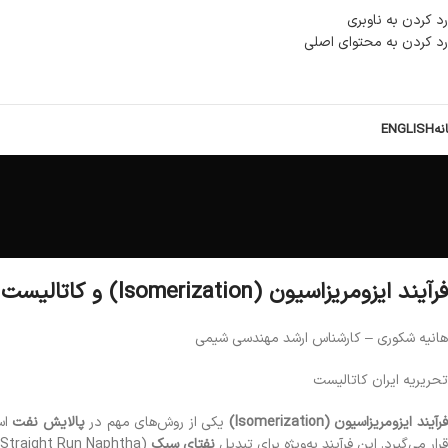
رد کردن به ناوبری
رد کردن به محتوای اصلی
نه
ENGLISH
فرآیند ایزومریزاسیون (Isomerization) و کاتالیست ها
هانیه شکوری – کارشناس ارشد مهندسی شیمی
تحریریه ایران کاتالیست
فرآیند ایزومریزاسیون (Isomerization)
یکی از روش‌های مهم در
پالایش نفت
اس
قرار می‌گیرد. این فرآیند به‌ویژه برای تبدیل
نفتای سبک
(Light Straight Run Naphtha) به