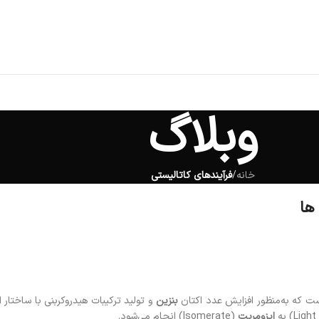
وبلاگ
خانه
/
فرآیندهای کاتالیستی
ت که به‌منظور افزایش عدد اکتان
بنزین
و تولید ترکیبات هیدروکربنی با ساختار ا
ایزومریت
(Isomerate) انجام می‌شود.