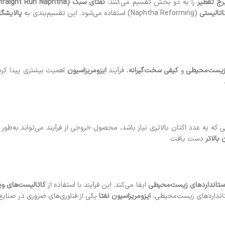
رج تقطیر
را به دو بخش تقسیم می‌کنند:
نفتای سبک (Light Straight Run Naphtha یا LSR)
اتالیستی
(Naphtha Reforming) استفاده می‌شود. این تقسیم‌بندی به
پالایشگاه
 زیست‌محیطی
و
کیفی سخت‌گیرانه
، فرآیند
ایزومریزاسیون
اهمیت بیشتری پیدا کر
ه به عدد اکتان بالاتری نیاز باشد، محصول خروجی از فرآیند می‌تواند به‌طور مج
 بالاتر
دست یافت.
ستانداردهای زیست‌محیطی
ایفا می‌کند. این فرآیند با استفاده از
کاتالیست‌های وی
ستانداردهای زیست‌محیطی،
ایزومریزاسیون نفتا
یکی از فناوری‌های ضروری در صنای