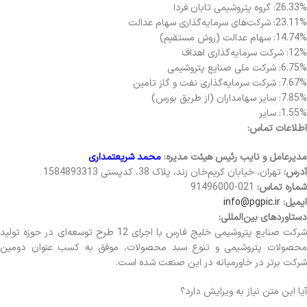
26.33%: گروه پتروشیمی تابان فردا
23.11%: شرکت‌های سرمایه‌گذاری سهام عدالت
14.74%: سهام عدالت (روش مستقیم)
12%: شرکت سرمایه‌گذاری اهداف
6.75%: شرکت ملی صنایع پتروشیمی
7.67%: شرکت سرمایه‌گذاری نفت و گاز تامین
7.85%: سایر سهامداران (از طریق بورس)
1.55%: سایر
اطلاعات تماس:
مدیرعامل و نایب رئیس هیئت مدیره:
محمد شریعتمداری
آدرس:
تهران، خیابان کریم‌خان زند، پلاک 38، کدپستی 1584893313
شماره تماس:
021-91496000
ایمیل:
info@pgpic.ir
دستاوردهای بین‌المللی:
شرکت صنایع پتروشیمی خلیج فارس با اجرای 12 طرح توسعه‌ای در حوزه تولید
محصولات پتروشیمی و تنوع سبد محصولات، موفق به کسب عنوان دومین
شرکت برتر در خاورمیانه در این صنعت شده است.
آیا این متن نیاز به ویرایش دارد؟