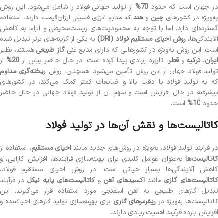
ر جهان است که حدود
70%
از تولید جهانی فولاد را شامل می‌شود. این روش
به‌ویژه در کشورهای
چین
و
هند
که منابع انرژی فسیلی ارزان‌قیمت دارند، استفاده
گسترده‌ای دارد. اما با توجه به محدودیت‌های زیست‌محیطی و الزام به کاهش
آلایندگی‌ها،
روش احیای مستقیم فولاد (DRI)
به یکی از گزینه‌های برتر تبدیل شده
ست. این روش به‌ویژه در کشورهایی که دارای منابع غنی
گاز طبیعی
هستند، نظیر
ایران
،
ترکیه
و
قطر
، کاربرد زیادی پیدا کرده است. در حال حاضر بیش از
20%
از
ولید فولاد جهان از این روش تأمین می‌شود. همچنین، روش
ریخته‌گری مداوم
که به تولید فولاد با دقت بالا و ضایعات کمتر کمک می‌کند، در کشورهای
پیشرفته در حال افزایش است و سهم آن از تولید فولاد جهانی در حال حاضر
حدود
10%
است.
کاتالیست‌ها و نقش آن‌ها در تولید فولاد
ر فرآیند تولید فولاد، به‌ویژه در روش‌های جدید مانند
احیای مستقیم
، استفاده از
کاتالیست‌ها
به‌عنوان عوامل کلیدی برای بهینه‌سازی فرآیندها، افزایش کارایی، و
کاهش آلایندگی‌ها بسیار حیاتی است. در روش احیای مستقیم فولاد،
اتالیست‌های گازی
مانند
اکسیدهای آهن
و
کاتالیست‌های پایه نیکل
در فرآیند
تبدیل گازهای طبیعی به آهن اسفنجی مورد استفاده قرار می‌گیرند. این
اتالیست‌ها به‌ویژه در
ریفرمرهای گازی
برای بهینه‌سازی تولید گازهای احیاکننده و
افزایش بازده فرآیند اهمیت زیادی دارند.