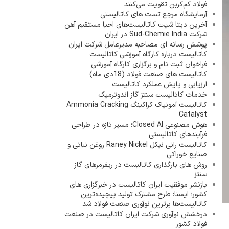
فولاد کم‌کربن تقویت می‌کنند
آزمایشگاه مرجع تست های کاتالیستی
آخرین دیتا شیت کاتالیست‌های احیا مستقیم آهن
شرکت Sud-Chemie India در ایران
پوشش رسانه ای مصاحبه مدیرعامل شرکت ایران
کاتالیست درباره کارگاه آموزشی کاتالیست
فراخوان ثبت نام و برگزاری کارگاه آموزشی
کاتالیست های صنعت فولاد (18دی ماه)
ارزیابی و پایش عملکرد کاتالیست
خدمات کاتالیست سنتز گاز اندوترمیک
کاتالیست آمونیاک کراکینگ Ammonia Cracking
Catalyst
هوش مصنوعی Closed AI؛ مسیر تازه در طراحی
فرآیندهای کاتالیستی
کاتالیست رانی نیکل Raney Nickel روغن نباتی و
صنایع خوراکی
روش های بارگذاری کاتالیست در ریفرمرهای گاز
سنتز
بازنشر موفقیت ایران کاتالیست در خبرگزاری های
کشور؛ ایسنا: طرح مشترک تولید پیچیده‌ترین
کاتالیست‌ها برترین نوآوری صنعت فولاد شد
درخشش نوآوری شرکت ایران کاتالیست در صنعت
فولاد کشور