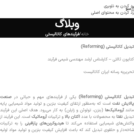
رد کردن به ناوبری
منو
رد کردن به محتوای اصلی
وبلاگ
خانه
/
فرآیندهای کاتالیستی
تبدیل کاتالیستی (Reforming)
کتایون ثالثی – کارشناس ارشد مهندسی شیمی فرآیند
تحریریه رسانه ایران کاتالیست
بدیل کاتالیستی (Reforming)
یکی از فرآیندهای مهم و حیاتی در
صنعت
الایش نفت
است که به‌منظور ارتقای کیفیت بنزین و تولید مواد شیمیایی پایه
مانند
آروماتیک‌ها
(بنزن، تولوئن و زایلن) به کار می‌رود. هدف اصلی این فرآیند
تبدیل
نفتا
به محصولات با عدد
اکتان بالا
و ترکیبات
آروماتیک
است. این فرآیند از
اکنش‌های شیمیایی استفاده می‌کند تا
هیدروکربن‌های پارافینی
را به ترکیبات
شاخه‌دار و حلقوی تبدیل کند که باعث افزایش کیفیت بنزین و تولید مواد اولیه