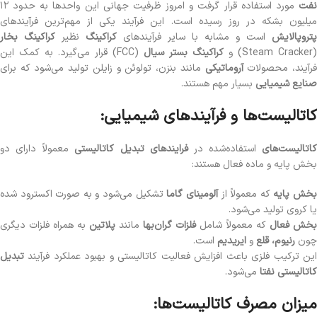
نفت
مورد استفاده قرار گرفت و امروز ظرفیت جهانی این واحدها به حدود ۱۲
میلیون بشکه در روز رسیده است. این فرآیند یکی از مهم‌ترین فرآیندهای
پتروپالایش
است و مشابه با سایر فرآیندهای
کراکینگ
نظیر
کراکینگ بخار
(Steam Cracker) و
کراکینگ بستر سیال
(FCC) قرار می‌گیرد. به کمک این
رآیند، محصولات
آروماتیکی
مانند بنزن، تولوئن و زایلن تولید می‌شود که برای
صنایع شیمیایی
بسیار مهم هستند.
کاتالیست‌ها و فرآیندهای شیمیایی:
کاتالیست‌های
استفاده‌شده در
فرایندهای تبدیل کاتالیستی
معمولاً دارای دو
بخش پایه و ماده فعال هستند:
خش پایه
که معمولاً از
آلومینای گاما
تشکیل می‌شود و به صورت اکسترود شده
یا کروی تولید می‌شود.
بخش فعال
که معمولاً شامل
فلزات گران‌بها
مانند
پلاتین
به همراه فلزات دیگری
چون
رنیوم، قلع
و
ایریدیم
است.
این ترکیب فلزی باعث افزایش فعالیت کاتالیستی و بهبود عملکرد فرآیند
تبدیل
کاتالیستی نفتا
می‌شود.
میزان مصرف کاتالیست‌ها: