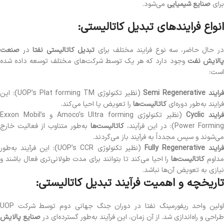
برای
صنایع شیمیایی
می‌شود.
انواع فرایندهای تبدیل کاتالیستی:
ر حال حاضر، سه نوع فرایند مختلف برای
تبدیل کاتالیستی نفتا
در
صنعت
الایش نفت
وجود دارد که هر یک توسط شرکت‌های مختلف توسعه داده شده
است:
رایند Semi Regenerative
(نظیر تکنولوژی UOP’s Plat forming TM): این
فرایند به‌طور دوره‌ای
کاتالیست‌ها
را تعویض یا احیا می‌کند.
رایند Cyclic
(نظیر تکنولوژی Amoco’s Ultra forming و Exxon Mobil’s
Power Forming): در این فرآیند،
کاتالیست‌ها
به‌طور متناوب از فعالیت خارج
می‌شوند و سپس مجدداً به فرآیند باز می‌گردند.
رایند Fully Regenerative
(نظیر تکنولوژی UOP’s CCR): این فرآیند به‌طور
داوم
کاتالیست‌ها
را احیا می‌کند تا بتوانند برای مدت طولانی‌تری فعال باشند و
نیازی به تعویض آن‌ها نباشد.
تاریخچه و اهمیت فرآیند تبدیل کاتالیستی:
اولین واحد ریفورمینگ نفتا در دوران جنگ جهانی دوم توسط شرکت UOP
طراحی و راه‌اندازی شد. از آن زمان، این فرآیند به‌طور گسترده‌ای در
صنایع پالایش