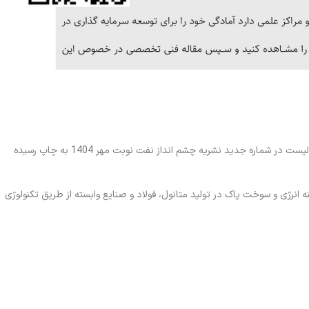
مقاله نسل جدید تولید سوخت های ارزشمند به قلم مدیرمسئول پلتفرم ایران کاتالیست در شماره جدید نشریه چشم انداز نفت نوبت مهر 1404 به چاپ رسیده
لارینت آلمان در مصرف بهینه انرژی و سوخت پاک در تولید متانول، فولاد و صنایع وابسته از طریق تکنولوژی