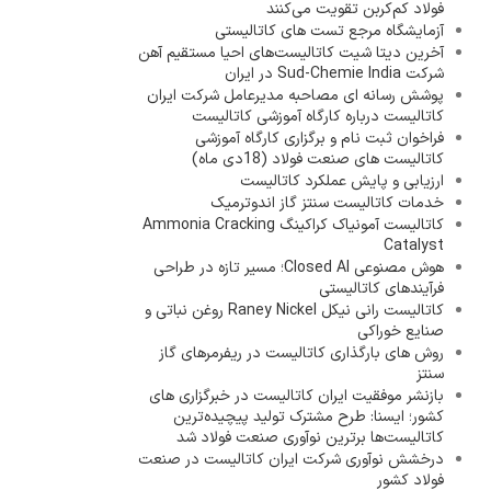
فولاد کم‌کربن تقویت می‌کنند
آزمایشگاه مرجع تست های کاتالیستی
آخرین دیتا شیت کاتالیست‌های احیا مستقیم آهن
شرکت Sud-Chemie India در ایران
پوشش رسانه ای مصاحبه مدیرعامل شرکت ایران
کاتالیست درباره کارگاه آموزشی کاتالیست
فراخوان ثبت نام و برگزاری کارگاه آموزشی
کاتالیست های صنعت فولاد (18دی ماه)
ارزیابی و پایش عملکرد کاتالیست
خدمات کاتالیست سنتز گاز اندوترمیک
کاتالیست آمونیاک کراکینگ Ammonia Cracking
Catalyst
هوش مصنوعی Closed AI؛ مسیر تازه در طراحی
فرآیندهای کاتالیستی
کاتالیست رانی نیکل Raney Nickel روغن نباتی و
صنایع خوراکی
روش های بارگذاری کاتالیست در ریفرمرهای گاز
سنتز
بازنشر موفقیت ایران کاتالیست در خبرگزاری های
کشور؛ ایسنا: طرح مشترک تولید پیچیده‌ترین
کاتالیست‌ها برترین نوآوری صنعت فولاد شد
درخشش نوآوری شرکت ایران کاتالیست در صنعت
فولاد کشور