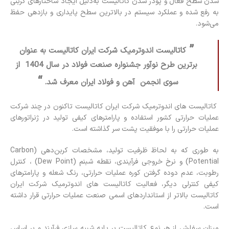
شدن سطح فعال و پودر شدن کاتالیست به‌دلیل ایجاد ساختارهای کربنی
به رفع شده و عملکرد سیستم در بالاترین سطح پایداری و بازدهی حفظ
می‌شود.
”
کاتالیست اندوترمیک شرکت ایران کاتالیست به عنوان
برترین طرح نوآور جشنواره صنعت فولاد در سال 1404 از
“
سوی انجمن آهن و فولاد ایران معرف شد.
کاتالیست های اندوترمیک شرکت ایران کاتالیست تاکنون در چند شرکت
عملیات حرارتی کشور استفاده و پارامترهای کیفی تولید در ژنراتورهای
عملیات حرارتی را با موفقیت پشت سر گذاشته است.
به طوری که به لحاظ ظرفیت تولید، مشخصات کربن‌دهی (Carbon
Potential) و نرخ خروجی فرآیندی، نقطه شبنم (Dew Point) ، کنترل
رطوبت، عدم دوده گرفتن کوره عملیات حرارتی، رنگ شعله و پارامترهای
کیفی کنترلی دیگر، فعالیت کاتالیست های اندوترمیک شرکت ایران
کاتالیست بالاتر از استانداردهای اسمی صنعت عملیات حرارتی قرار داشته
است.
میزان سفارش از هر نوع کاتالیست بر پایه شبیه سازی فرآیند و بر اساس