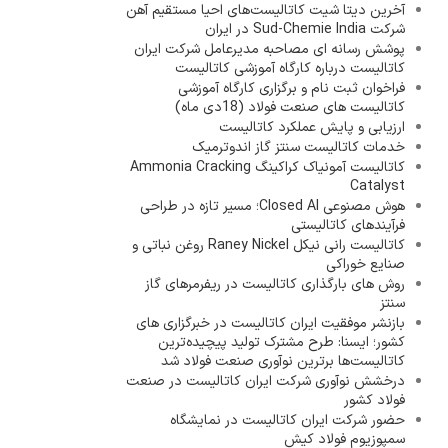
آخرین دیتا شیت کاتالیست‌های احیا مستقیم آهن
شرکت Sud-Chemie India در ایران
پوشش رسانه ای مصاحبه مدیرعامل شرکت ایران
کاتالیست درباره کارگاه آموزشی کاتالیست
فراخوان ثبت نام و برگزاری کارگاه آموزشی
کاتالیست های صنعت فولاد (18دی ماه)
ارزیابی و پایش عملکرد کاتالیست
خدمات کاتالیست سنتز گاز اندوترمیک
کاتالیست آمونیاک کراکینگ Ammonia Cracking
Catalyst
هوش مصنوعی Closed AI؛ مسیر تازه در طراحی
فرآیندهای کاتالیستی
کاتالیست رانی نیکل Raney Nickel روغن نباتی و
صنایع خوراکی
روش های بارگذاری کاتالیست در ریفرمرهای گاز
سنتز
بازنشر موفقیت ایران کاتالیست در خبرگزاری های
کشور؛ ایسنا: طرح مشترک تولید پیچیده‌ترین
کاتالیست‌ها برترین نوآوری صنعت فولاد شد
درخشش نوآوری شرکت ایران کاتالیست در صنعت
فولاد کشور
حضور شرکت ایران کاتالیست در نمایشگاه
سمپوزیوم فولاد کیش