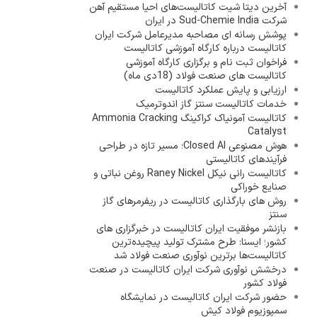
آخرین دیتا شیت کاتالیست‌های احیا مستقیم آهن
شرکت Sud-Chemie India در ایران
پوشش رسانه ای مصاحبه مدیرعامل شرکت ایران
کاتالیست درباره کارگاه آموزشی کاتالیست
فراخوان ثبت نام و برگزاری کارگاه آموزشی
کاتالیست های صنعت فولاد (18دی ماه)
ارزیابی و پایش عملکرد کاتالیست
خدمات کاتالیست سنتز گاز اندوترمیک
کاتالیست آمونیاک کراکینگ Ammonia Cracking
Catalyst
هوش مصنوعی Closed AI؛ مسیر تازه در طراحی
فرآیندهای کاتالیستی
کاتالیست رانی نیکل Raney Nickel روغن نباتی و
صنایع خوراکی
روش های بارگذاری کاتالیست در ریفرمرهای گاز
سنتز
بازنشر موفقیت ایران کاتالیست در خبرگزاری های
کشور؛ ایسنا: طرح مشترک تولید پیچیده‌ترین
کاتالیست‌ها برترین نوآوری صنعت فولاد شد
درخشش نوآوری شرکت ایران کاتالیست در صنعت
فولاد کشور
حضور شرکت ایران کاتالیست در نمایشگاه
سمپوزیوم فولاد کیش