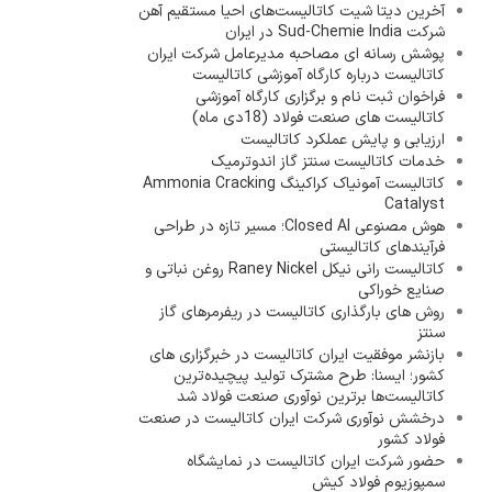
آخرین دیتا شیت کاتالیست‌های احیا مستقیم آهن
شرکت Sud-Chemie India در ایران
پوشش رسانه ای مصاحبه مدیرعامل شرکت ایران
کاتالیست درباره کارگاه آموزشی کاتالیست
فراخوان ثبت نام و برگزاری کارگاه آموزشی
کاتالیست های صنعت فولاد (18دی ماه)
ارزیابی و پایش عملکرد کاتالیست
خدمات کاتالیست سنتز گاز اندوترمیک
کاتالیست آمونیاک کراکینگ Ammonia Cracking
Catalyst
هوش مصنوعی Closed AI؛ مسیر تازه در طراحی
فرآیندهای کاتالیستی
کاتالیست رانی نیکل Raney Nickel روغن نباتی و
صنایع خوراکی
روش های بارگذاری کاتالیست در ریفرمرهای گاز
سنتز
بازنشر موفقیت ایران کاتالیست در خبرگزاری های
کشور؛ ایسنا: طرح مشترک تولید پیچیده‌ترین
کاتالیست‌ها برترین نوآوری صنعت فولاد شد
درخشش نوآوری شرکت ایران کاتالیست در صنعت
فولاد کشور
حضور شرکت ایران کاتالیست در نمایشگاه
سمپوزیوم فولاد کیش