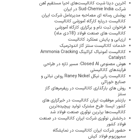
آخرین دیتا شیت کاتالیست‌های احیا مستقیم آهن
شرکت Sud-Chemie India در ایران
پوشش رسانه ای مصاحبه مدیرعامل شرکت ایران
کاتالیست درباره کارگاه آموزشی کاتالیست
فراخوان ثبت نام و برگزاری کارگاه آموزشی
کاتالیست های صنعت فولاد (18دی ماه)
ارزیابی و پایش عملکرد کاتالیست
خدمات کاتالیست سنتز گاز اندوترمیک
کاتالیست آمونیاک کراکینگ Ammonia Cracking
Catalyst
هوش مصنوعی Closed AI؛ مسیر تازه در طراحی
فرآیندهای کاتالیستی
کاتالیست رانی نیکل Raney Nickel روغن نباتی و
صنایع خوراکی
روش های بارگذاری کاتالیست در ریفرمرهای گاز
سنتز
بازنشر موفقیت ایران کاتالیست در خبرگزاری های
کشور؛ ایسنا: طرح مشترک تولید پیچیده‌ترین
کاتالیست‌ها برترین نوآوری صنعت فولاد شد
درخشش نوآوری شرکت ایران کاتالیست در صنعت
فولاد کشور
حضور شرکت ایران کاتالیست در نمایشگاه
سمپوزیوم فولاد کیش