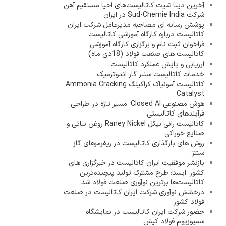
آخرین دیتا شیت کاتالیست‌های احیا مستقیم آهن
شرکت Sud-Chemie India در ایران
پوشش رسانه ای مصاحبه مدیرعامل شرکت ایران
کاتالیست درباره کارگاه آموزشی کاتالیست
فراخوان ثبت نام و برگزاری کارگاه آموزشی
کاتالیست های صنعت فولاد (18دی ماه)
ارزیابی و پایش عملکرد کاتالیست
خدمات کاتالیست سنتز گاز اندوترمیک
کاتالیست آمونیاک کراکینگ Ammonia Cracking
Catalyst
هوش مصنوعی Closed AI؛ مسیر تازه در طراحی
فرآیندهای کاتالیستی
کاتالیست رانی نیکل Raney Nickel روغن نباتی و
صنایع خوراکی
روش های بارگذاری کاتالیست در ریفرمرهای گاز
سنتز
بازنشر موفقیت ایران کاتالیست در خبرگزاری های
کشور؛ ایسنا: طرح مشترک تولید پیچیده‌ترین
کاتالیست‌ها برترین نوآوری صنعت فولاد شد
درخشش نوآوری شرکت ایران کاتالیست در صنعت
فولاد کشور
حضور شرکت ایران کاتالیست در نمایشگاه
سمپوزیوم فولاد کیش