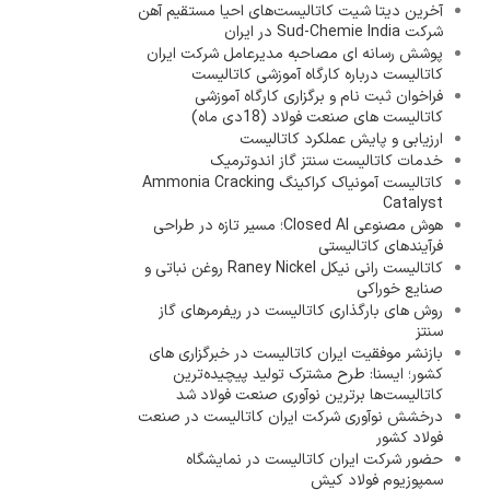
آخرین دیتا شیت کاتالیست‌های احیا مستقیم آهن
شرکت Sud-Chemie India در ایران
پوشش رسانه ای مصاحبه مدیرعامل شرکت ایران
کاتالیست درباره کارگاه آموزشی کاتالیست
فراخوان ثبت نام و برگزاری کارگاه آموزشی
کاتالیست های صنعت فولاد (18دی ماه)
ارزیابی و پایش عملکرد کاتالیست
خدمات کاتالیست سنتز گاز اندوترمیک
کاتالیست آمونیاک کراکینگ Ammonia Cracking
Catalyst
هوش مصنوعی Closed AI؛ مسیر تازه در طراحی
فرآیندهای کاتالیستی
کاتالیست رانی نیکل Raney Nickel روغن نباتی و
صنایع خوراکی
روش های بارگذاری کاتالیست در ریفرمرهای گاز
سنتز
بازنشر موفقیت ایران کاتالیست در خبرگزاری های
کشور؛ ایسنا: طرح مشترک تولید پیچیده‌ترین
کاتالیست‌ها برترین نوآوری صنعت فولاد شد
درخشش نوآوری شرکت ایران کاتالیست در صنعت
فولاد کشور
حضور شرکت ایران کاتالیست در نمایشگاه
سمپوزیوم فولاد کیش