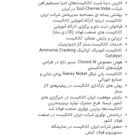
آخرین دیتا شیت کاتالیست‌های احیا مستقیم آهن
شرکت Sud-Chemie India در ایران
پوشش رسانه ای مصاحبه مدیرعامل شرکت ایران
کاتالیست درباره کارگاه آموزشی کاتالیست
فراخوان ثبت نام و برگزاری کارگاه آموزشی
کاتالیست های صنعت فولاد (18دی ماه)
ارزیابی و پایش عملکرد کاتالیست
خدمات کاتالیست سنتز گاز اندوترمیک
کاتالیست آمونیاک کراکینگ Ammonia Cracking
Catalyst
هوش مصنوعی Closed AI؛ مسیر تازه در طراحی
فرآیندهای کاتالیستی
کاتالیست رانی نیکل Raney Nickel روغن نباتی و
صنایع خوراکی
روش های بارگذاری کاتالیست در ریفرمرهای گاز
سنتز
بازنشر موفقیت ایران کاتالیست در خبرگزاری های
کشور؛ ایسنا: طرح مشترک تولید پیچیده‌ترین
کاتالیست‌ها برترین نوآوری صنعت فولاد شد
درخشش نوآوری شرکت ایران کاتالیست در صنعت
فولاد کشور
حضور شرکت ایران کاتالیست در نمایشگاه
سمپوزیوم فولاد کیش