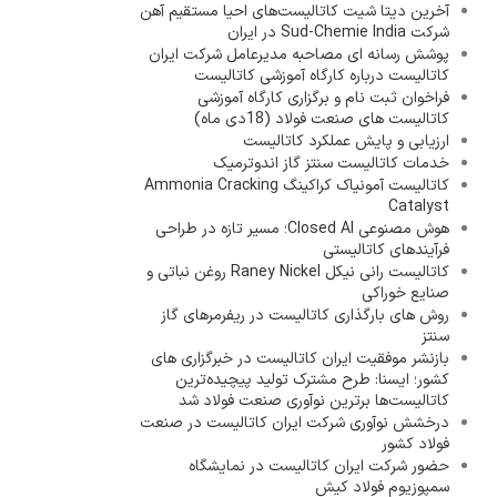
آخرین دیتا شیت کاتالیست‌های احیا مستقیم آهن
شرکت Sud-Chemie India در ایران
پوشش رسانه ای مصاحبه مدیرعامل شرکت ایران
کاتالیست درباره کارگاه آموزشی کاتالیست
فراخوان ثبت نام و برگزاری کارگاه آموزشی
کاتالیست های صنعت فولاد (18دی ماه)
ارزیابی و پایش عملکرد کاتالیست
خدمات کاتالیست سنتز گاز اندوترمیک
کاتالیست آمونیاک کراکینگ Ammonia Cracking
Catalyst
هوش مصنوعی Closed AI؛ مسیر تازه در طراحی
فرآیندهای کاتالیستی
کاتالیست رانی نیکل Raney Nickel روغن نباتی و
صنایع خوراکی
روش های بارگذاری کاتالیست در ریفرمرهای گاز
سنتز
بازنشر موفقیت ایران کاتالیست در خبرگزاری های
کشور؛ ایسنا: طرح مشترک تولید پیچیده‌ترین
کاتالیست‌ها برترین نوآوری صنعت فولاد شد
درخشش نوآوری شرکت ایران کاتالیست در صنعت
فولاد کشور
حضور شرکت ایران کاتالیست در نمایشگاه
سمپوزیوم فولاد کیش