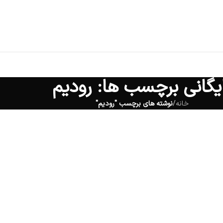
یگانی برچسب ها: رودیم
خانه
/
نوشته های برچسب "رودیم"