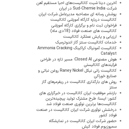
آخرین دیتا شیت کاتالیست‌های احیا مستقیم آهن
شرکت Sud-Chemie India در ایران
پوشش رسانه ای مصاحبه مدیرعامل شرکت ایران
کاتالیست درباره کارگاه آموزشی کاتالیست
فراخوان ثبت نام و برگزاری کارگاه آموزشی
کاتالیست های صنعت فولاد (18دی ماه)
ارزیابی و پایش عملکرد کاتالیست
خدمات کاتالیست سنتز گاز اندوترمیک
کاتالیست آمونیاک کراکینگ Ammonia Cracking
Catalyst
هوش مصنوعی Closed AI؛ مسیر تازه در طراحی
فرآیندهای کاتالیستی
کاتالیست رانی نیکل Raney Nickel روغن نباتی و
صنایع خوراکی
روش های بارگذاری کاتالیست در ریفرمرهای گاز
سنتز
بازنشر موفقیت ایران کاتالیست در خبرگزاری های
کشور؛ ایسنا: طرح مشترک تولید پیچیده‌ترین
کاتالیست‌ها برترین نوآوری صنعت فولاد شد
درخشش نوآوری شرکت ایران کاتالیست در صنعت
فولاد کشور
حضور شرکت ایران کاتالیست در نمایشگاه
سمپوزیوم فولاد کیش