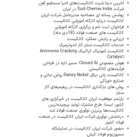
آخرین دیتا شیت کاتالیست‌های احیا مستقیم آهن
شرکت Sud-Chemie India در ایران
پوشش رسانه ای مصاحبه مدیرعامل شرکت ایران
کاتالیست درباره کارگاه آموزشی کاتالیست
فراخوان ثبت نام و برگزاری کارگاه آموزشی
کاتالیست های صنعت فولاد (18دی ماه)
ارزیابی و پایش عملکرد کاتالیست
خدمات کاتالیست سنتز گاز اندوترمیک
کاتالیست آمونیاک کراکینگ Ammonia Cracking
Catalyst
هوش مصنوعی Closed AI؛ مسیر تازه در طراحی
فرآیندهای کاتالیستی
کاتالیست رانی نیکل Raney Nickel روغن نباتی و
صنایع خوراکی
روش های بارگذاری کاتالیست در ریفرمرهای گاز
سنتز
بازنشر موفقیت ایران کاتالیست در خبرگزاری های
کشور؛ ایسنا: طرح مشترک تولید پیچیده‌ترین
کاتالیست‌ها برترین نوآوری صنعت فولاد شد
درخشش نوآوری شرکت ایران کاتالیست در صنعت
فولاد کشور
حضور شرکت ایران کاتالیست در نمایشگاه
سمپوزیوم فولاد کیش