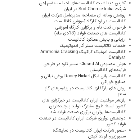
آخرین دیتا شیت کاتالیست‌های احیا مستقیم آهن
شرکت Sud-Chemie India در ایران
پوشش رسانه ای مصاحبه مدیرعامل شرکت ایران
کاتالیست درباره کارگاه آموزشی کاتالیست
فراخوان ثبت نام و برگزاری کارگاه آموزشی
کاتالیست های صنعت فولاد (18دی ماه)
ارزیابی و پایش عملکرد کاتالیست
خدمات کاتالیست سنتز گاز اندوترمیک
کاتالیست آمونیاک کراکینگ Ammonia Cracking
Catalyst
هوش مصنوعی Closed AI؛ مسیر تازه در طراحی
فرآیندهای کاتالیستی
کاتالیست رانی نیکل Raney Nickel روغن نباتی و
صنایع خوراکی
روش های بارگذاری کاتالیست در ریفرمرهای گاز
سنتز
بازنشر موفقیت ایران کاتالیست در خبرگزاری های
کشور؛ ایسنا: طرح مشترک تولید پیچیده‌ترین
کاتالیست‌ها برترین نوآوری صنعت فولاد شد
درخشش نوآوری شرکت ایران کاتالیست در صنعت
فولاد کشور
حضور شرکت ایران کاتالیست در نمایشگاه
سمپوزیوم فولاد کیش