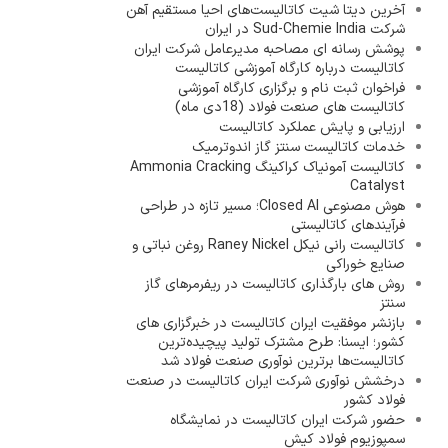
آخرین دیتا شیت کاتالیست‌های احیا مستقیم آهن
شرکت Sud-Chemie India در ایران
پوشش رسانه ای مصاحبه مدیرعامل شرکت ایران
کاتالیست درباره کارگاه آموزشی کاتالیست
فراخوان ثبت نام و برگزاری کارگاه آموزشی
کاتالیست های صنعت فولاد (18دی ماه)
ارزیابی و پایش عملکرد کاتالیست
خدمات کاتالیست سنتز گاز اندوترمیک
کاتالیست آمونیاک کراکینگ Ammonia Cracking
Catalyst
هوش مصنوعی Closed AI؛ مسیر تازه در طراحی
فرآیندهای کاتالیستی
کاتالیست رانی نیکل Raney Nickel روغن نباتی و
صنایع خوراکی
روش های بارگذاری کاتالیست در ریفرمرهای گاز
سنتز
بازنشر موفقیت ایران کاتالیست در خبرگزاری های
کشور؛ ایسنا: طرح مشترک تولید پیچیده‌ترین
کاتالیست‌ها برترین نوآوری صنعت فولاد شد
درخشش نوآوری شرکت ایران کاتالیست در صنعت
فولاد کشور
حضور شرکت ایران کاتالیست در نمایشگاه
سمپوزیوم فولاد کیش